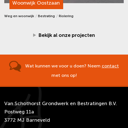
Woonwijk Oostzaan
Weg en woonwijk
Bestrating
Riolering
Bekijk al onze projecten
Wat kunnen we voor u doen? Neem
contact
met ons op!
Van Schothorst Grondwerk en Bestratingen B.V.
Postweg 11a
3772 MJ Barneveld