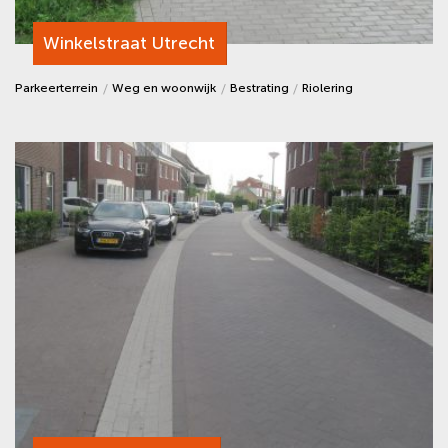
Winkelstraat Utrecht
Parkeerterrein
Weg en woonwijk
Bestrating
Riolering