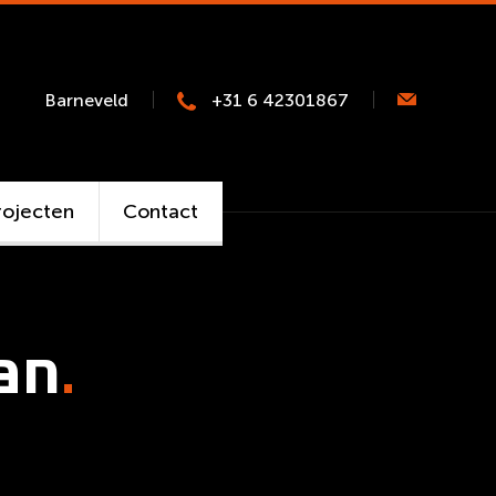
Barneveld
+31 6 42301867
rojecten
Contact
an