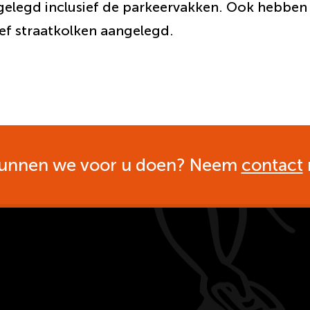
 gelegd inclusief de parkeervakken. Ook hebben 
sief straatkolken aangelegd.
unnen we voor u doen? Neem
contact