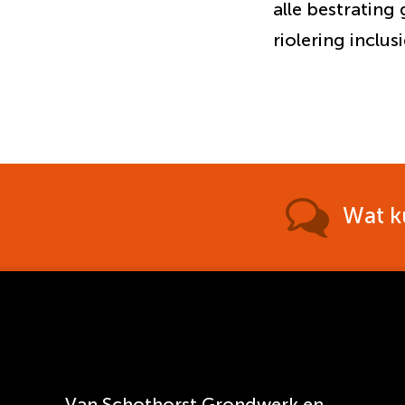
alle bestrating
riolering inclu
Wat k
Van Schothorst Grondwerk en