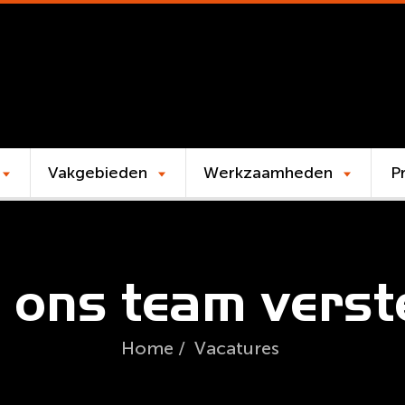
Vakgebieden
Werkzaamheden
P
j ons team vers
Home
/
Vacatures