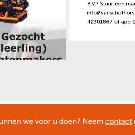
B.V.? Stuur een mai
info@vanschothorst
42301867 of app D
unnen we voor u doen? Neem
contact