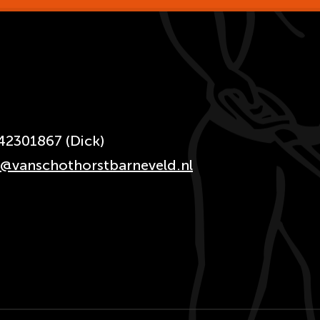
42301867 (Dick)
o@vanschothorstbarneveld.nl