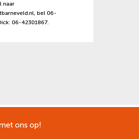
l naar
barneveld.nl, bel 06-
ick: 06-42301867.
met ons op!