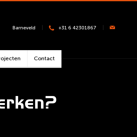
Barneveld
+31 6 42301867
rojecten
Contact
terken?