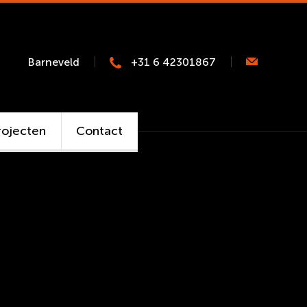
Barneveld
+31 6 42301867
rojecten
Contact