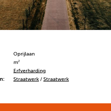
Oprijlaan
2
m
Erfverharding
n:
Straatwerk
Straatwerk