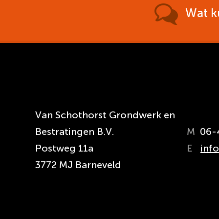
Wat k
Van Schothorst Grondwerk en
Bestratingen B.V.
M
06-
Postweg 11a
E
inf
3772 MJ Barneveld