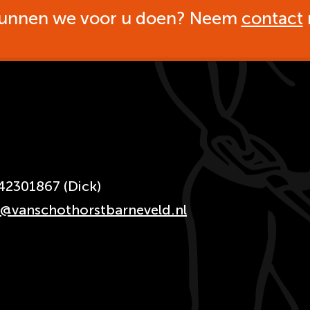
unnen we voor u doen? Neem
contact
42301867 (Dick)
o@vanschothorstbarneveld.nl